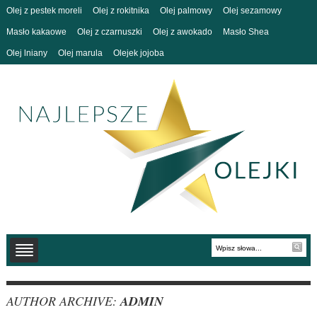
Olej z pestek moreli
Olej z rokitnika
Olej palmowy
Olej sezamowy
Masło kakaowe
Olej z czarnuszki
Olej z awokado
Masło Shea
Olej lniany
Olej marula
Olejek jojoba
AUTHOR ARCHIVE:
ADMIN