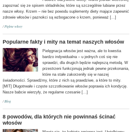
zapoznać się ze spisem składników, które są szczególnie lubiane przez
nasze włosy. Krzem – nie bez powodu suplementy diety mające zapewnić
zdrowie włosów i paznokci są wzbogacone o krzem, ponieważ […]
/
Piękne włosy
Popularne fakty i mity na temat naszych włosów
Pielęgnacja włosów jest ważna, ale to kwestia
bardzo indywidualna – u jednych coś się nie
sprawdzi, dla drugich będzie najlepszą metodą. W
przestrzeni funkcjonują jednak pewne przekonania,
które na stałe zakorzeniły się w naszej
świadomości. Sprawdźmy, które z nich są prawdziwe, a które to mity.
[MIT] Długotrwałe i częste szczotkowanie włosów poprawia ich kondycję.
Nasze babcie wierzyły, że regularne czesanie […]
/
Blog
8 powodów, dla których nie powinnaś ścinać
włosów
Mawia się, że kobieta zmienną jest. Uwielbiamy