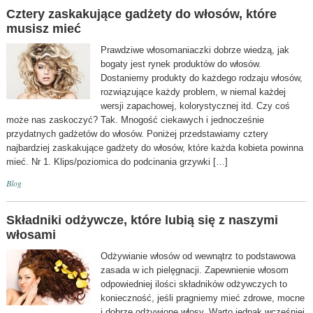
Cztery zaskakujące gadżety do włosów, które
musisz mieć
Prawdziwe włosomaniaczki dobrze wiedzą, jak
bogaty jest rynek produktów do włosów.
Dostaniemy produkty do każdego rodzaju włosów,
rozwiązujące każdy problem, w niemal każdej
wersji zapachowej, kolorystycznej itd. Czy coś
może nas zaskoczyć? Tak. Mnogość ciekawych i jednocześnie
przydatnych gadżetów do włosów. Poniżej przedstawiamy cztery
najbardziej zaskakujące gadżety do włosów, które każda kobieta powinna
mieć. Nr 1. Klips/poziomica do podcinania grzywki […]
Blog
Składniki odżywcze, które lubią się z naszymi
włosami
Odżywianie włosów od wewnątrz to podstawowa
zasada w ich pielęgnacji. Zapewnienie włosom
odpowiedniej ilości składników odżywczych to
konieczność, jeśli pragniemy mieć zdrowe, mocne
i dobrze odżywione włosy. Warto jednak wcześniej