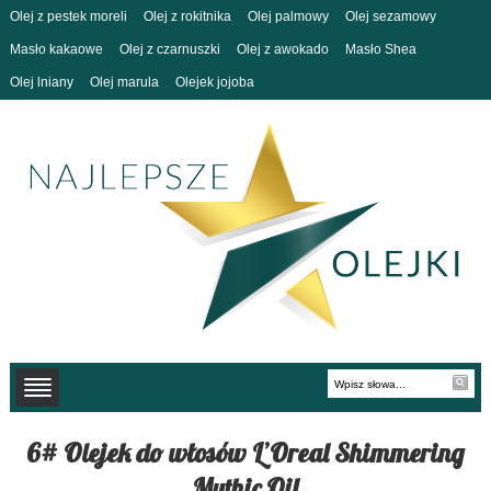
Olej z pestek moreli
Olej z rokitnika
Olej palmowy
Olej sezamowy
Masło kakaowe
Olej z czarnuszki
Olej z awokado
Masło Shea
Olej lniany
Olej marula
Olejek jojoba
6# Olejek do włosów L’Oreal Shimmering
Mythic Oil