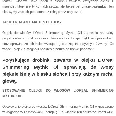
rodzaju włosów. Jako jeden z niewielu zawiera eteryczny olejek z
magnolii, który nie tylko nabłyszcza, ale także perfumuje pasemka. Ten
niezwykły zapach pozostanie z tobą przez cały dzień.
JAKIE DZIAŁANIE MA TEN OLEJEK?
Olejek do włosów L’Oreal Shimmering Mythic Oil zapewnia naturalny
połysk i włosom, i skórze ciała. Rozświetla i dodaje miękkości pasemkom
oraz sprawia, że ich kolor wydaje się bardziej intensywny i żywszy. Co
więcej, olejek z magnolii podkreśla naturalną barwę pasemek.
Połyskujące drobinki zawarte w olejku L’Oreal
Shimmering Mythic Oil sprawiają, że włosy
pięknie lśnią w blasku słońca i przy każdym ruchu
głową.
STOSOWANIE OLEJKU DO WŁOSÓW L’OREAL SHIMMERING
MYTHIC OIL
Opakowanie olejku do włosów L’Oreal Shimmering Mythic Oil wyposażono
w wygodną w zastosowaniu pompkę. To właśnie ten aplikator umożliwi ci