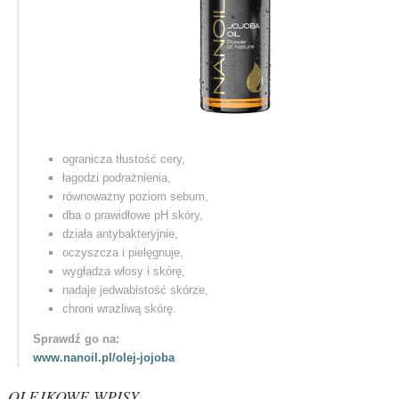
ogranicza tłustość cery,
łagodzi podrażnienia,
równoważny poziom sebum,
dba o prawidłowe pH skóry,
działa antybakteryjnie,
oczyszcza i pielęgnuje,
wygładza włosy i skórę,
nadaje jedwabistość skórze,
chroni wrażliwą skórę.
Sprawdź go na:
www.nanoil.pl/olej-jojoba
OLEJKOWE WPISY