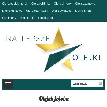
Olej z pestek moreli
Olej z rokitnika
Olej palmowy
Olej sezamowy
Masło kakaowe
Olej z czarnuszki
Olej z awokado
Masło Shea
Olej lniany
Olej marula
Olejek jojoba
Olejek jojoba