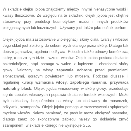
W składzie olejku jojoba znajdziemy między innymi nienasycone woski i
kwasy tłuszczowe. Ze względu na te składniki olejek jojoba jest chętnie
stosowany przy produkcji kosmetyków, maści i innych produktów
pielęgnacyjnych lub leczniczych. Używany jest także jako nośnik perfum.
Olejek jojoba ma zastosowanie w pielęgnacji skóry ciała, twarzy i włosów.
Jego skład jest zbliżony do sebum wydzielanego przez skórę. Dlatego tak
dobrze ją nawilża, ujędrnia i odżywia. Pobudza także odnowę komórkową
skóry, a co za tym idzie – wzrost włosów. Olejek jojoba posiada działanie
bakteriobójcze, stąd pomaga w walce z łupieżem i chorobami skóry
głowy. Nałożony na włosy
zapewnia ochronę
przed promieniami
słonecznymi, gorącym powietrzem lub mrozem. Podczas dłuższej i
regularnej kuracji
wzmacnia włosy
,
zapobiega łamaniu
,
przywraca
naturalny blask
. Olejek jojoba wmasowany w skórę głowy, przedostaje
się do cebulek włosowych i poprawia działanie torebek włosowych. Może
być nakładany bezpośrednio na włosy lub dodawany do maseczek,
odżywek, szamponów. Olejek jojoba pomaga w rozczesywaniu splątanych
myciem włosów. Należy pamiętać, że produkt może obciążać pasemka,
dlatego zaraz po skończonym zabiegu należy go dokładnie zmyć
szamponem, w składzie którego nie występuje SLS.