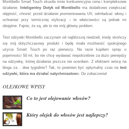
Montibello Smart Touch skusiła mnie konkurencyjna cena i kompleksowe
działanie.
Inteligentny Dotyk od Montibello
ma dodatkowo zwiększać
objętość, chronić przed działanie promieniowania UV, odmładzać włosy i
ochraniać przy termicznej stylizacji – te właściwości są jednak mi
obojętne. Fajnie, że są, ale to nie mój główny problem.
Test odżywki Montibello zaczynam od najbliższej niedzieli, kiedy skończy
się mój dotychczasowy produkt i będę miała możliwość spokojnego
użycia Smart Touch po raz pierwszy. Na razie kupiłam spray o
pojemności 50 ml, bo nie chcę wydawać niepotrzebnie za dużo pieniędzy
na odżywkę, której działania jeszcze nie oceniłam. Z efektami wrócę na
bloga za… dwa tygodnie? Tak, to powinien być optymalny czas na
test
odżywki, która ma działać natychmiastow
o. Do zobaczenia!
OLEJKOWE WPISY
Co to jest olejowanie włosów?
Który olejek do włosów jest najlepszy?