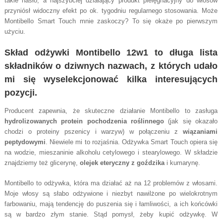
takie hasło, a najszybciej działający produkt pielęgnacyjny do włosów
przyniósł widoczny efekt po ok. tygodniu regularnego stosowania. Może
Montibello Smart Touch mnie zaskoczy? To się okaże po pierwszym
użyciu.
Skład odżywki Montibello 12w1 to długa lista
składników o dziwnych nazwach, z których udało
mi się wyselekcjonować kilka interesujących
pozycji.
Producent zapewnia, że skuteczne działanie Montibello to zasługa
hydrolizowanych protein pochodzenia roślinnego
(jak się okazało
chodzi o proteiny pszenicy i warzyw) w połączeniu z
wiązaniami
peptydowymi
. Niewiele mi to rozjaśnia. Odżywka Smart Touch opiera się
na wodzie, mieszaninie alkoholu cetylowego i stearylowego. W składzie
znajdziemy też glicerynę,
olejek eteryczny z goździka
i kumarynę.
Montibello to odżywka, która ma działać aż na 12 problemów z włosami.
Moje włosy są słabo odżywione i niezbyt nawilżone po wielokrotnym
farbowaniu, mają tendencję do puszenia się i łamliwości, a ich końcówki
są w bardzo złym stanie. Stąd pomysł, żeby kupić odżywkę. W