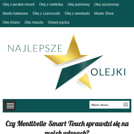
Olej z pestek moreli
Olej z rokitnika
Olej palmowy
Olej sezamowy
Masło kakaowe
Olej z czarnuszki
Olej z awokado
Masło Shea
Olej lniany
Olej marula
Olejek jojoba
Czy Montibello Smart Touch sprawdzi się na
moich włosach?