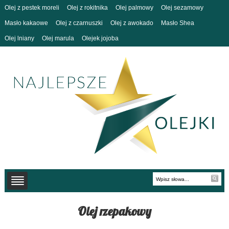
Olej z pestek moreli
Olej z rokitnika
Olej palmowy
Olej sezamowy
Masło kakaowe
Olej z czarnuszki
Olej z awokado
Masło Shea
Olej lniany
Olej marula
Olejek jojoba
Olej rzepakowy