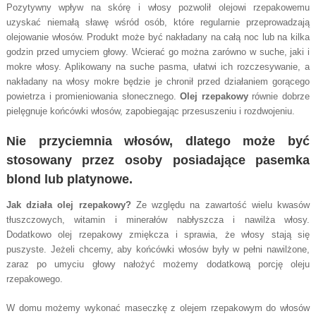
Pozytywny wpływ na skórę i włosy pozwolił olejowi rzepakowemu
uzyskać niemałą sławę wśród osób, które regularnie przeprowadzają
olejowanie włosów. Produkt może być nakładany na całą noc lub na kilka
godzin przed umyciem głowy. Wcierać go można zarówno w suche, jaki i
mokre włosy. Aplikowany na suche pasma, ułatwi ich rozczesywanie, a
nakładany na włosy mokre będzie je chronił przed działaniem gorącego
powietrza i promieniowania słonecznego.
Olej rzepakowy
równie dobrze
pielęgnuje końcówki włosów, zapobiegając przesuszeniu i rozdwojeniu.
Nie przyciemnia włosów, dlatego może być
stosowany przez osoby posiadające pasemka
blond lub platynowe.
Jak działa olej rzepakowy?
Ze względu na zawartość wielu kwasów
tłuszczowych, witamin i minerałów nabłyszcza i nawilża włosy.
Dodatkowo olej rzepakowy zmiękcza i sprawia, że włosy stają się
puszyste. Jeżeli chcemy, aby końcówki włosów były w pełni nawilżone,
zaraz po umyciu głowy nałożyć możemy dodatkową porcję oleju
rzepakowego.
W domu możemy wykonać maseczkę z olejem rzepakowym do włosów