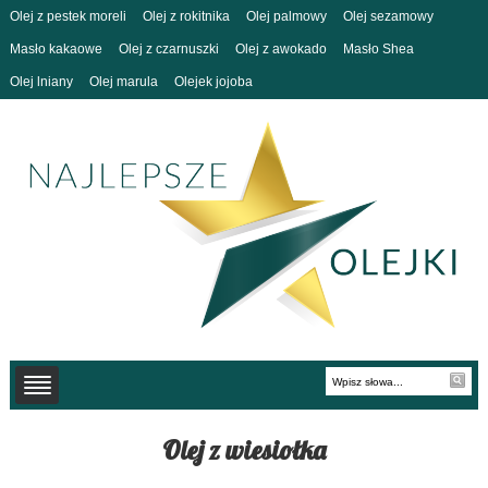
Olej z pestek moreli
Olej z rokitnika
Olej palmowy
Olej sezamowy
Masło kakaowe
Olej z czarnuszki
Olej z awokado
Masło Shea
Olej lniany
Olej marula
Olejek jojoba
Olej z wiesiołka