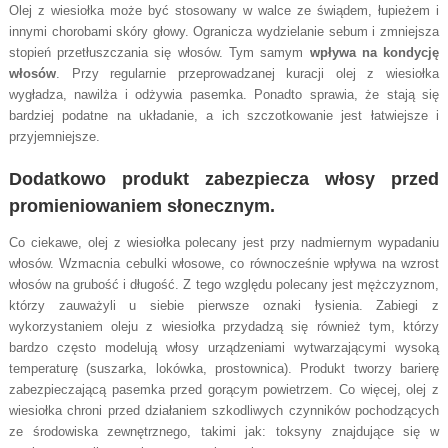
Olej z wiesiołka może być stosowany w walce ze świądem, łupieżem i
innymi chorobami skóry głowy. Ogranicza wydzielanie sebum i zmniejsza
stopień przetłuszczania się włosów. Tym samym
wpływa na kondycję
włosów
. Przy regularnie przeprowadzanej kuracji olej z wiesiołka
wygładza, nawilża i odżywia pasemka. Ponadto sprawia, że stają się
bardziej podatne na układanie, a ich szczotkowanie jest łatwiejsze i
przyjemniejsze.
Dodatkowo produkt zabezpiecza włosy przed
promieniowaniem słonecznym.
Co ciekawe, olej z wiesiołka polecany jest przy nadmiernym wypadaniu
włosów. Wzmacnia cebulki włosowe, co równocześnie wpływa na wzrost
włosów na grubość i długość. Z tego względu polecany jest mężczyznom,
którzy zauważyli u siebie pierwsze oznaki łysienia. Zabiegi z
wykorzystaniem oleju z wiesiołka przydadzą się również tym, którzy
bardzo często modelują włosy urządzeniami wytwarzającymi wysoką
temperaturę (suszarka, lokówka, prostownica). Produkt tworzy barierę
zabezpieczającą pasemka przed gorącym powietrzem. Co więcej, olej z
wiesiołka chroni przed działaniem szkodliwych czynników pochodzących
ze środowiska zewnętrznego, takimi jak: toksyny znajdujące się w