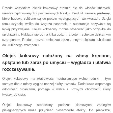
Przede wszystkim olejek kokosowy stosuje się do włosów suchych,
niezdyscyplinowanych i pozbawionych blasku. Produkt zawiera
proteiny
,
które budową zbliżone są do protein występujących we włosach. Dzięki
temu szybciej wnika do wnętrza pasemek, a substancje odżywcze są
lepiej przyswajane. Olejek kokosowy można stosować jako odżywkę do
spłukiwania. Nakłada się go na kilka godzin, a potem spłukuje delikatnym
szamponem. Produkt można zmieszać także z innymi olejkami lub dodać
do ulubionego szamponu.
Olejek koksowy nałożony na włosy kręcone,
splątane lub zaraz po umyciu –
wygładza i ułatwia
rozczesywanie
.
Olejek kokosowy ma właściwości neutralizujące wolne rodniki – tym
samym dba o młody wygląd naszej skóry i włosów. Dodatkowo wspomaga
odporność organizmu, pomaga w walce z licznymi chorobami skóry
twarzy lub ciała.
Olejek kokosowy stosowany podczas domowych zabiegów
pielęgnacyjnych może przynieść niesamowite efekty.
Po pierwsze
,