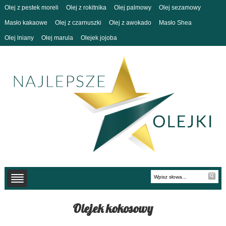
Olej z pestek moreli
Olej z rokitnika
Olej palmowy
Olej sezamowy
Masło kakaowe
Olej z czarnuszki
Olej z awokado
Masło Shea
Olej lniany
Olej marula
Olejek jojoba
Olejek kokosowy